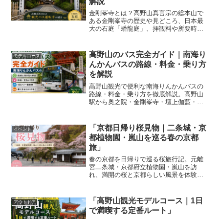
解説
金剛峯寺とは？高野山真言宗の総本山で
ある金剛峯寺の歴史や見どころ、日本最
大の石庭「蟠龍庭」、拝観料や所要時間
を高野山生まれの観光バス運転手が分か
りやすく紹介します。
高野山のバス完全ガイド｜南海り
モデルコース
んかんバスの路線・料金・乗り方
を解説
高野山観光で便利な南海りんかんバスの
路線・料金・乗り方を徹底解説。高野山
駅から奥之院・金剛峯寺・壇上伽藍・大
門への行き方や1日フリー乗車券、観光時
の注意点を紹介します。
「京都日帰り桜見物｜二条城・京
イベント
都植物園・嵐山を巡る春の京都
旅」
春の京都を日帰りで巡る桜旅行記。元離
宮二条城・京都府立植物園・嵐山を訪
れ、満開の桜と京都らしい風景を体験。
観光バス視点の混雑状況や現地の様子も
紹介します。
「高野山観光モデルコース｜1日
アウトドア
で満喫する定番ルート」