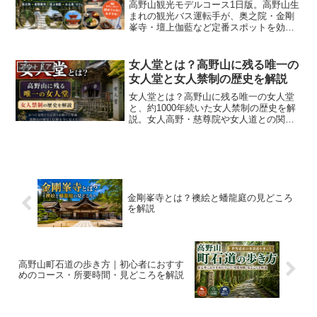
高野山観光モデルコース1日版。高野山生
まれの観光バス運転手が、奥之院・金剛
峯寺・壇上伽藍など定番スポットを効率
よく巡るおすすめルートを紹介します。
女人堂とは？高野山に残る唯一の
アウトドア
女人堂と女人禁制の歴史を解説
女人堂とは？高野山に残る唯一の女人堂
と、約1000年続いた女人禁制の歴史を解
説。女人高野・慈尊院や女人道との関係
も高野山生まれの観光バス運転手が紹介
します。
金剛峯寺とは？襖絵と蟠龍庭の見どころ
を解説
高野山町石道の歩き方｜初心者におすす
めのコース・所要時間・見どころを解説