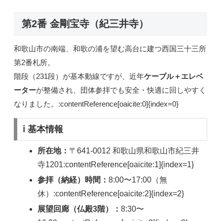
第2番 金剛宝寺（紀三井寺）
和歌山市の南端、和歌の浦を望む高台に建つ西国三十三所
第2番札所。
階段（231段）が基本動線ですが、近年
ケーブル＋エレベ
ーター
が整備され、団体参拝でも安全・快適に回しやすく
なりました。:contentReference[oaicite:0]{index=0}
ℹ️ 基本情報
所在地：
〒641-0012 和歌山県和歌山市紀三井
寺1201:contentReference[oaicite:1]{index=1}
参拝（納経）時間：
8:00〜17:00（無
休）:contentReference[oaicite:2]{index=2}
展望回廊（仏殿3階）：
8:30〜