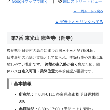
📍
Googleマップで開く
| 🧭
周辺ストリートビュー
▲ 一周ルートへ戻る
▲ 実走まとめリンクへ戻る
第7番 東光山 龍蓋寺（岡寺）
奈良県明日香村の高台に建つ西国三十三所第7番札所。
日本最初の厄除け霊場として知られ、季節行事や週末は混
雑しやすい札所です。
終盤の進入路が狭く急
なため、団
体バスは
進入可否・乗降位置
の事前確認が重要です。
ℹ️ 基本情報
所在地：
〒634-0111 奈良県高市郡明日香村岡
806
参拝時間：
8:30〜17:00（季節により変動）