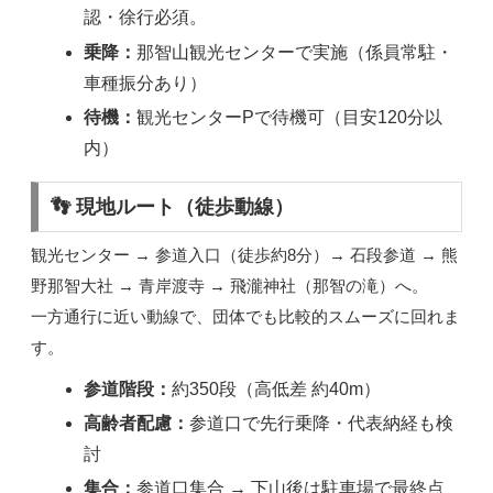
認・徐行必須。
乗降：
那智山観光センターで実施（係員常駐・
車種振分あり）
待機：
観光センターPで待機可（目安120分以
内）
👣 現地ルート（徒歩動線）
観光センター → 参道入口（徒歩約8分）→ 石段参道 → 熊
野那智大社 → 青岸渡寺 → 飛瀧神社（那智の滝）へ。
一方通行に近い動線で、団体でも比較的スムーズに回れま
す。
参道階段：
約350段（高低差 約40m）
高齢者配慮：
参道口で先行乗降・代表納経も検
討
集合：
参道口集合 → 下山後は駐車場で最終点