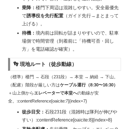
乗降：
楼門下周辺は混雑しやすい。安全最優先
で
誘導役を先行配置
（ガイド先行→まとまって
上げる）。
待機：
境内前は回転が詰まりやすいので、駐車
場側で時間管理（到着前に「待機可否・回し
方」を電話確認が確実）。
👣 現地ルート（徒歩動線）
（標準）楼門 → 石段（231段）→ 本堂 → 納経 → 下山。
（配慮）階段が厳しい方は
ケーブル運行（8:30〜16:30）
＋山上側から
エレベーターで本堂へ
の動線が安
全。:contentReference[oaicite:7]{index=7}
徒歩目安：
石段231段（混雑時は隊列が伸びや
すい）:contentReference[oaicite:8]{index=8}