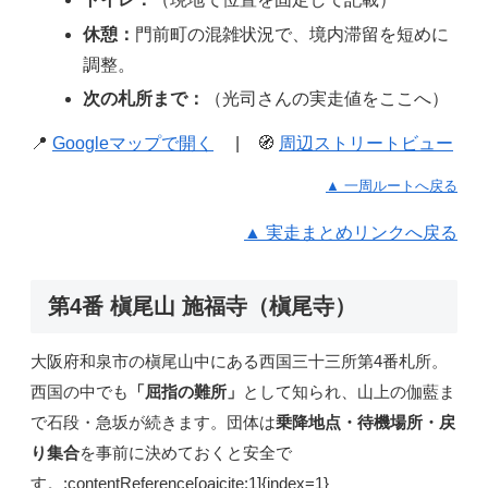
休憩：
門前町の混雑状況で、境内滞留を短めに
調整。
次の札所まで：
（光司さんの実走値をここへ）
📍
Googleマップで開く
| 🧭
周辺ストリートビュー
▲ 一周ルートへ戻る
▲ 実走まとめリンクへ戻る
第4番 槇尾山 施福寺（槇尾寺）
大阪府和泉市の槇尾山中にある西国三十三所第4番札所。
西国の中でも
「屈指の難所」
として知られ、山上の伽藍ま
で石段・急坂が続きます。団体は
乗降地点・待機場所・戻
り集合
を事前に決めておくと安全で
す。:contentReference[oaicite:1]{index=1}