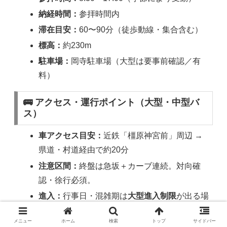
納経時間：
参拝時間内
滞在目安：
60〜90分（徒歩動線・集合含む）
標高：
約230m
駐車場：
岡寺駐車場（大型は要事前確認／有
料）
🚌 アクセス・運行ポイント（大型・中型バ
ス）
車アクセス目安：
近鉄「橿原神宮前」周辺 →
県道・村道経由で約20分
注意区間：
終盤は急坂＋カーブ連続。対向確
認・徐行必須。
進入：
行事日・混雑期は
大型進入制限
が出る場
合あり。到着前に電話確認が安全。
メニュー
ホーム
検索
トップ
サイドバー
乗降：
安全なポイントで
短時間乗降
（誘導役先