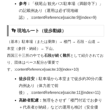
参考：
「槇尾山 観光バス駐車場（満願寺下）」
の記載例あり（運用は必ず現地確
認）。:contentReference[oaicite:9]{index=9}
👣 現地ルート（徒歩動線）
（基本）駐車場（または乗降）→ 楼門 → 石段・山道 →
本堂（参拝・納経）→ 下山。
西国三十三所の中でも
石段が続く難所
として紹介されてお
り、団体はペース配分が重要で
す。:contentReference[oaicite:10]{index=10}
徒歩目安：
駐車場から本堂まで徒歩約30分の案
内例あり（体力差で前
後）。:contentReference[oaicite:11]{index=11}
高齢者配慮：
無理をさせず「楼門付近でお参り
＋代表者が納経」などの運用も検討（安全優