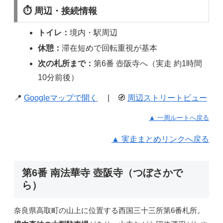
⏱ 周辺・接続情報
トイレ：
境内・駅周辺
休憩：
滞在短めで回転重視が基本
次の札所まで：
第6番 壺阪寺へ（実走 約1時間
10分前後）
📍
Googleマップで開く
| 🧭
周辺ストリートビュー
▲ 一周ルートへ戻る
▲ 実走まとめリンクへ戻る
第6番 南法華寺 壺阪寺（つぼさかで
ら）
奈良県高取町の山上に位置する西国三十三所第6番札所。