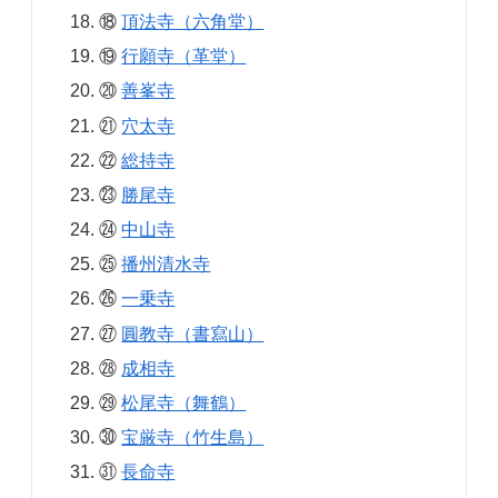
⑱
頂法寺（六角堂）
⑲
行願寺（革堂）
⑳
善峯寺
㉑
穴太寺
㉒
総持寺
㉓
勝尾寺
㉔
中山寺
㉕
播州清水寺
㉖
一乗寺
㉗
圓教寺（書寫山）
㉘
成相寺
㉙
松尾寺（舞鶴）
㉚
宝厳寺（竹生島）
㉛
長命寺