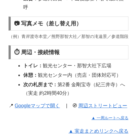
呼
📷 写真メモ（差し替え用）
（例）青岸渡寺本堂／熊野那智大社／那智の滝遠景／参道階段
⏱ 周辺・接続情報
トイレ：
観光センター・那智大社下広場
休憩：
観光センター内（売店・団体対応可）
次の札所まで：
第2番 金剛宝寺（紀三井寺）へ
（実走 約2時間40分）
📍
Googleマップで開く
| 🧭
周辺ストリートビュー
▲ 一周ルートへ戻る
▲ 実走まとめリンクへ戻る