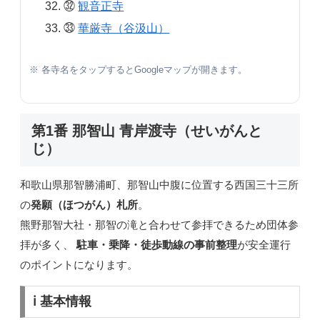
㉜
観音正寺
㉝
華厳寺（谷汲山）
※ 各寺名をタップするとGoogleマップが開きます。
第1番 那智山 青岸渡寺（せいがんと
じ）
和歌山県那智勝浦町、那智山中腹に位置する西国三十三所
の
発願（ほつがん）札所
。
熊野那智大社・那智の滝と合わせて参拝できるため団体参
拝が多く、
駐車・乗降・徒歩動線の事前整理
が安全運行
のポイントになります。
ℹ️ 基本情報