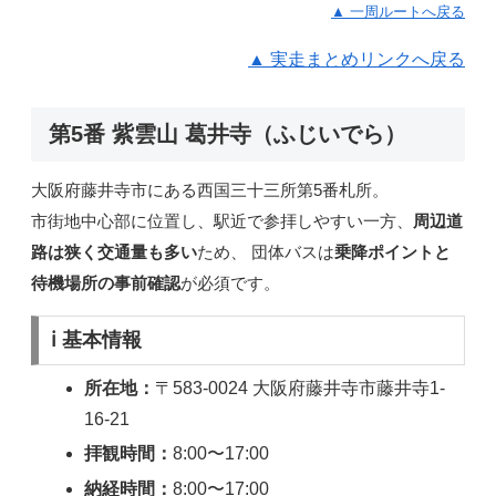
▲ 一周ルートへ戻る
▲ 実走まとめリンクへ戻る
第5番 紫雲山 葛井寺（ふじいでら）
大阪府藤井寺市にある西国三十三所第5番札所。
市街地中心部に位置し、駅近で参拝しやすい一方、
周辺道
路は狭く交通量も多い
ため、 団体バスは
乗降ポイントと
待機場所の事前確認
が必須です。
ℹ️ 基本情報
所在地：
〒583-0024 大阪府藤井寺市藤井寺1-
16-21
拝観時間：
8:00〜17:00
納経時間：
8:00〜17:00