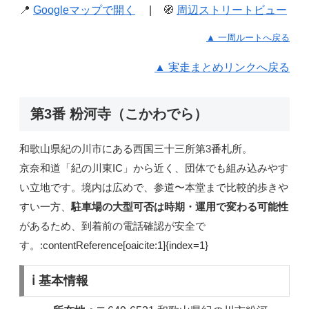
📍
Googleマップで開く
| 🧭
周辺ストリートビュー
▲ 一周ルートへ戻る
▲ 実走まとめリンクへ戻る
第3番 粉河寺（こかわでら）
和歌山県紀の川市にある西国三十三所第3番札所。
京奈和道「紀の川東IC」から近く、団体でも組み込みやす
い立地です。境内は広めで、参道〜本堂まで比較的歩きや
すい一方、
駐車場の大型可否は時期・運用で変わる可能性
があるため、到着前の電話確認が安全で
す。:contentReference[oaicite:1]{index=1}
ℹ️ 基本情報