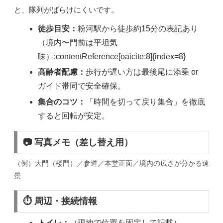
と、隊列がばらけにくいです。
徒歩目安：
粉河駅から徒歩約15分の表記あり
（境内〜門前は平坦気
味）:contentReference[oaicite:8]{index=8}
高齢者配慮：
歩行が遅い方は最後尾に添乗 or
ガイド帯同で安全確保。
集合のコツ：
「時間を切って戻り集合」を徹底
すると回転が安定。
📷 写真メモ（差し替え用）
（例）大門（楼門）／参道／本堂正面／境内の広さが分かる遠
景
⏱ 周辺・接続情報
トイレ：
（現地で位置を固定して記載）