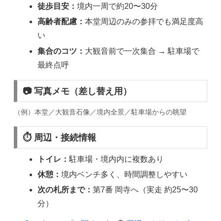
徒歩目安：
境内一周で約20〜30分
高齢者配慮：
本堂周辺のみの参拝でも満足度高
い
集合のコツ：
大観音前で一次集合 → 駐車場で
最終点呼
📷 写真メモ（差し替え用）
（例）本堂／大観音石像／境内全景／駐車場からの眺望
⏱ 周辺・接続情報
トイレ：
駐車場・境内内に複数あり
休憩：
境内ベンチ多く、時間調整しやすい
次の札所まで：
第7番 岡寺へ（実走 約25〜30
分）