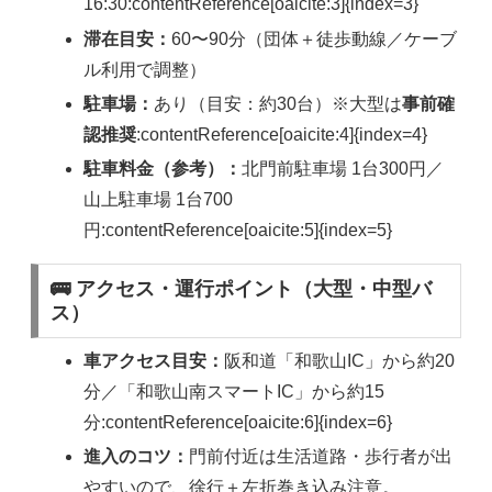
16:30:contentReference[oaicite:3]{index=3}
滞在目安：
60〜90分（団体＋徒歩動線／ケーブ
ル利用で調整）
駐車場：
あり（目安：約30台）※大型は
事前確
認推奨
:contentReference[oaicite:4]{index=4}
駐車料金（参考）：
北門前駐車場 1台300円／
山上駐車場 1台700
円:contentReference[oaicite:5]{index=5}
🚌 アクセス・運行ポイント（大型・中型バ
ス）
車アクセス目安：
阪和道「和歌山IC」から約20
分／「和歌山南スマートIC」から約15
分:contentReference[oaicite:6]{index=6}
進入のコツ：
門前付近は生活道路・歩行者が出
やすいので、徐行＋左折巻き込み注意。