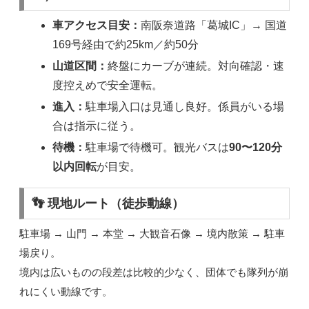
車アクセス目安：
南阪奈道路「葛城IC」→ 国道
169号経由で約25km／約50分
山道区間：
終盤にカーブが連続。対向確認・速
度控えめで安全運転。
進入：
駐車場入口は見通し良好。係員がいる場
合は指示に従う。
待機：
駐車場で待機可。観光バスは
90〜120分
以内回転
が目安。
👣 現地ルート（徒歩動線）
駐車場 → 山門 → 本堂 → 大観音石像 → 境内散策 → 駐車
場戻り。
境内は広いものの段差は比較的少なく、団体でも隊列が崩
れにくい動線です。