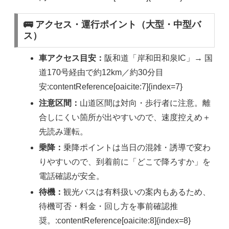
🚌 アクセス・運行ポイント（大型・中型バ
ス）
車アクセス目安：
阪和道「岸和田和泉IC」→ 国
道170号経由で約12km／約30分目
安:contentReference[oaicite:7]{index=7}
注意区間：
山道区間は対向・歩行者に注意。離
合しにくい箇所が出やすいので、速度控えめ＋
先読み運転。
乗降：
乗降ポイントは当日の混雑・誘導で変わ
りやすいので、到着前に「どこで降ろすか」を
電話確認が安全。
待機：
観光バスは有料扱いの案内もあるため、
待機可否・料金・回し方を事前確認推
奨。:contentReference[oaicite:8]{index=8}