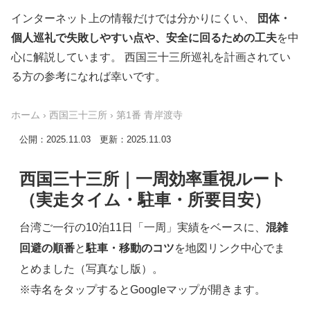
インターネット上の情報だけでは分かりにくい、
団体・
個人巡礼で失敗しやすい点や、安全に回るための工夫
を中
心に解説しています。 西国三十三所巡礼を計画されてい
る方の参考になれば幸いです。
ホーム
›
西国三十三所
›
第1番 青岸渡寺
公開：2025.11.03 更新：2025.11.03
西国三十三所｜一周効率重視ルート
（実走タイム・駐車・所要目安）
台湾ご一行の10泊11日「一周」実績をベースに、
混雑
回避の順番
と
駐車・移動のコツ
を地図リンク中心でま
とめました（写真なし版）。
※寺名をタップするとGoogleマップが開きます。