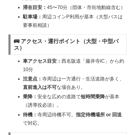
滞在目安：
45〜70分（団体・市街地動線含む）
駐車場：
周辺コインP利用が基本（大型バスは
要事前相談）
🚌 アクセス・運行ポイント（大型・中型バ
ス）
車アクセス目安：
西名阪道「藤井寺IC」から約
10分
注意点：
寺周辺は一方通行・生活道路が多く、
直前進入は不可
な場合あり。
乗降：
安全な広めの道路で
短時間乗降
が基本
（誘導役必須）。
待機：
寺周辺待機不可。
指定待機場所 or 回送
で対応。