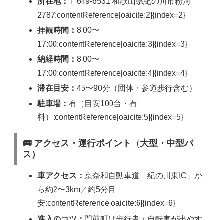
所在地：
〒649-6531 和歌山県紀の川市粉河
2787:contentReference[oaicite:2]{index=2}
拝観時間：
8:00〜
17:00:contentReference[oaicite:3]{index=3}
納経時間：
8:00〜
17:00:contentReference[oaicite:4]{index=4}
滞在目安：
45〜90分（団体・参道歩行含む）
駐車場：
有（目安100台・有
料）:contentReference[oaicite:5]{index=5}
🚌 アクセス・運行ポイント（大型・中型バ
ス）
車アクセス：
京奈和自動車道「紀の川東IC」か
ら約2〜3km／約5分目
安:contentReference[oaicite:6]{index=6}
進入のコツ：
門前町は歩行者・自転車が出やす