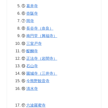
⑤
葛井寺
⑥
壺阪寺
⑦
岡寺
⑧
長谷寺（奈良）
⑨
南円堂（興福寺）
⑩
三室戸寺
⑪
醍醐寺
⑫
正法寺（岩間寺）
⑬
石山寺
⑭
園城寺（三井寺）
⑮
今熊野観音寺
⑯
清水寺
⑰
六波羅蜜寺