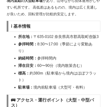
境内直結の大型駐車場
があり、山寺ながら団体運用がしや
すい札所です。 高低差はあるものの、境内は広く見通し
が良いため、回転管理が比較的安定します。
ℹ️ 基本情報
所在地：
〒635-0102 奈良県高市郡高取町壺阪3
参拝時間：
8:30〜17:00（季節により変動あ
り）
納経時間：
参拝時間内
滞在目安：
60〜90分（境内散策含む）
標高：
約380m（駐車場から境内はほぼフラッ
ト）
駐車場：
境内前駐車場（大型可・有料）
🚌 アクセス・運行ポイント（大型・中型バ
ス）