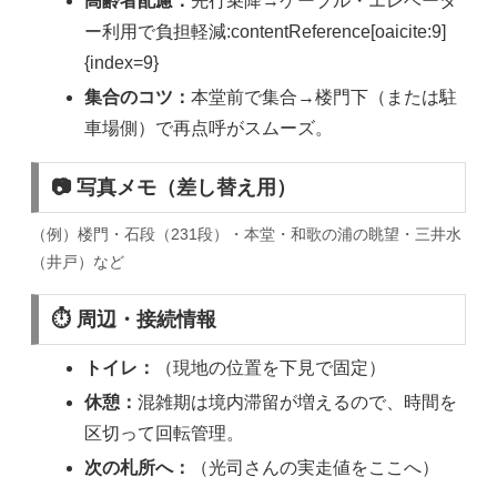
高齢者配慮：
先行乗降→ケーブル・エレベータ
ー利用で負担軽減:contentReference[oaicite:9]
{index=9}
集合のコツ：
本堂前で集合→楼門下（または駐
車場側）で再点呼がスムーズ。
📷 写真メモ（差し替え用）
（例）楼門・石段（231段）・本堂・和歌の浦の眺望・三井水
（井戸）など
⏱ 周辺・接続情報
トイレ：
（現地の位置を下見で固定）
休憩：
混雑期は境内滞留が増えるので、時間を
区切って回転管理。
次の札所へ：
（光司さんの実走値をここへ）