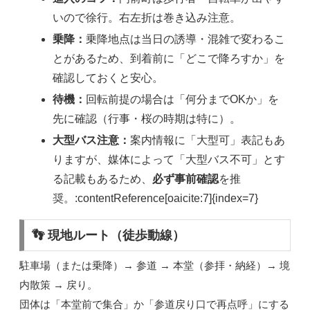
いので徐行。右左折は巻き込み注意。
乗降：
乗降地点は当日の誘導・混雑で変わるこ
とがあるため、到着前に「どこで降ろすか」を
確認しておくと安心。
待機：
回転前提の場合は「何分までOKか」を
先に確認（行事・桜の時期は特に）。
大型バス注意：
案内情報に「大型可」表記もあ
りますが、媒体によって「大型バス不可」とす
る記載もあるため、
必ず事前確認
を推
奨。:contentReference[oaicite:7]{index=7}
👣 現地ルート（徒歩動線）
駐車場（または乗降）→ 参道 → 本堂（参拝・納経）→ 境
内散策 → 戻り。
団体は「本堂前で集合」か「参道戻り口で再点呼」にする