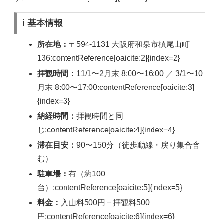
ℹ️ 基本情報
所在地：
〒594-1131 大阪府和泉市槙尾山町
136:contentReference[oaicite:2]{index=2}
拝観時間：
11/1〜2月末 8:00〜16:00 ／ 3/1〜10
月末 8:00〜17:00:contentReference[oaicite:3]
{index=3}
納経時間：
拝観時間と同
じ:contentReference[oaicite:4]{index=4}
滞在目安：
90〜150分（徒歩動線・戻り集合含
む）
駐車場：
有（約100
台）:contentReference[oaicite:5]{index=5}
料金：
入山料500円＋拝観料500
円:contentReference[oaicite:6]{index=6}