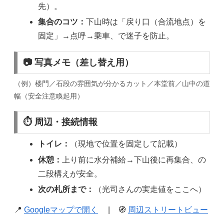
先）。
集合のコツ：
下山時は「戻り口（合流地点）を
固定」→点呼→乗車、で迷子を防止。
📷 写真メモ（差し替え用）
（例）楼門／石段の雰囲気が分かるカット／本堂前／山中の道
幅（安全注意喚起用）
⏱ 周辺・接続情報
トイレ：
（現地で位置を固定して記載）
休憩：
上り前に水分補給→下山後に再集合、の
二段構えが安全。
次の札所まで：
（光司さんの実走値をここへ）
📍
Googleマップで開く
| 🧭
周辺ストリートビュー