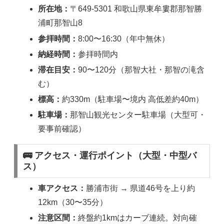
所在地：
〒649-5301 和歌山県東牟婁郡那智勝
浦町那智山8
参拝時間：
8:00〜16:30（年中無休）
納経時間：
参拝時間内
滞在目安：
90〜120分（那智大社・那智の滝含
む）
標高：
約330m（駐車場〜境内 高低差約40m）
駐車場：
那智山観光センター駐車場（大型可・
要事前確認）
🚌 アクセス・運行ポイント（大型・中型バ
ス）
車アクセス：
勝浦市街 → 県道46号を上り約
12km（30〜35分）
注意区間：
終盤約1kmはカーブ連続。対向確