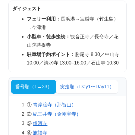
ダイジェスト
フェリー利用：
長浜港→宝厳寺（竹生島）
→今津港
小型車・徒歩接続：
観音正寺／長命寺／花
山院菩提寺
駐車場予約ポイント：
勝尾寺 8:30／中山寺
10:00／清水寺 13:00–16:00／石山寺 10:30
番号順（1→33）
実走順（Day1〜Day11）
①
青岸渡寺（那智山）
②
紀三井寺（金剛宝寺）
③
粉河寺
④
施福寺